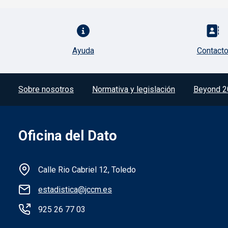
Pie de página con iconos
Ayuda
Contact
Menú del pie
Sobre nosotros
Normativa y legislación
Beyond 2
Oficina del Dato
Información de la institución
Calle Rio Cabriel 12, Toledo
estadistica@jccm.es
925 26 77 03