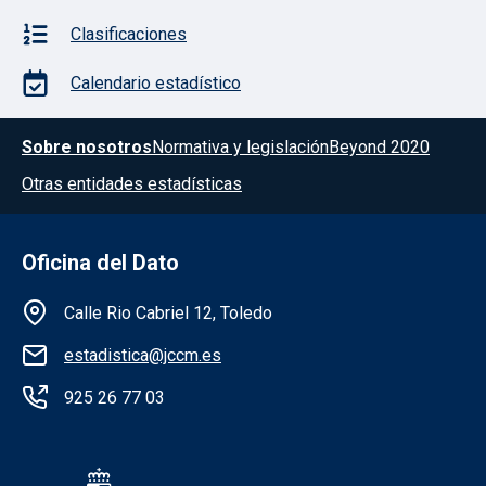
Clasificaciones
Calendario estadístico
Menú del pie
Sobre nosotros
Normativa y legislación
Beyond 2020
Otras entidades estadísticas
Oficina del Dato
Información de la institución
Calle Rio Cabriel 12, Toledo
estadistica@jccm.es
925 26 77 03