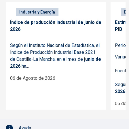
Industria y Energía
Ec
Índice de producción industrial de junio de
Estima
2026
PIB
Según el Instituto Nacional de Estadística, el
Period
Índice de Producción Industrial Base 2021
Variac
de Castilla-La Mancha, en el mes de
junio de
2026
ha...
Fuente
06 de Agosto de 2026
Según 
2026
d
05 de 
Pie de página con iconos
Ayuda