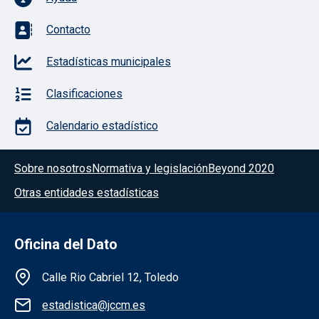
Contacto
Estadísticas municipales
Clasificaciones
Calendario estadístico
Menú del pie
Sobre nosotros
Normativa y legislación
Beyond 2020
Otras entidades estadísticas
Oficina del Dato
Información de la institución
Calle Rio Cabriel 12, Toledo
estadistica@jccm.es