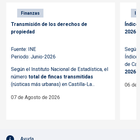
Finanzas
In
Transmisión de los derechos de
Índice
propiedad
2026
Fuente: INE
Según e
Periodo: Junio-2026
Índice
de Cas
Según el Instituto Nacional de Estadística, el
2026
ha
número
total de fincas transmitidas
(rústicas más urbanas) en Castilla-La...
06 de 
07 de Agosto de 2026
Pie de página con iconos
Ayuda