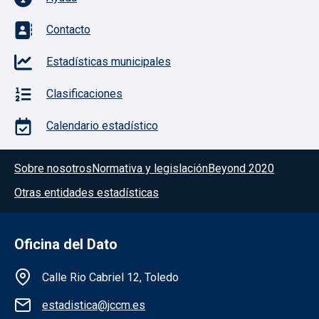
Contacto
Estadísticas municipales
Clasificaciones
Calendario estadístico
Menú del pie
Sobre nosotros
Normativa y legislación
Beyond 2020
Otras entidades estadísticas
Oficina del Dato
Información de la institución
Calle Rio Cabriel 12, Toledo
estadistica@jccm.es