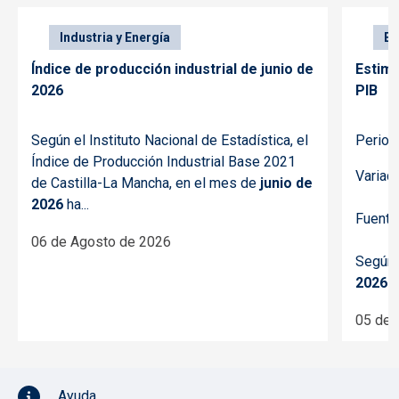
Industria y Energía
Ec
Índice de producción industrial de junio de
Estima
2026
PIB
Según el Instituto Nacional de Estadística, el
Period
Índice de Producción Industrial Base 2021
Variac
de Castilla-La Mancha, en el mes de
junio de
2026
ha...
Fuente
06 de Agosto de 2026
Según 
2026
d
05 de 
Pie de página con iconos
Ayuda