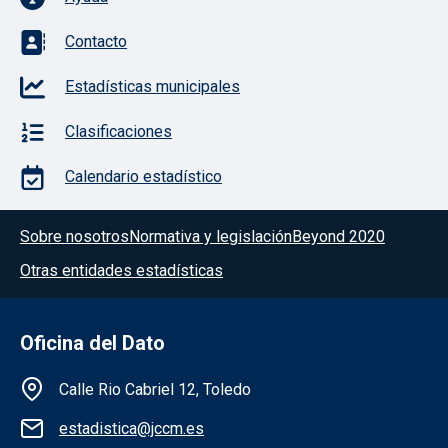
Contacto
Estadísticas municipales
Clasificaciones
Calendario estadístico
Menú del pie
Sobre nosotros
Normativa y legislación
Beyond 2020
Otras entidades estadísticas
Oficina del Dato
Información de la institución
Calle Rio Cabriel 12, Toledo
estadistica@jccm.es