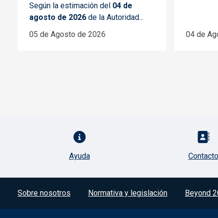
Según la estimación del
04 de
agosto de 2026
de la Autoridad...
05 de Agosto de 2026
04 de Ag
Pie de página con iconos
Ayuda
Contact
Menú del pie
Sobre nosotros
Normativa y legislación
Beyond 2