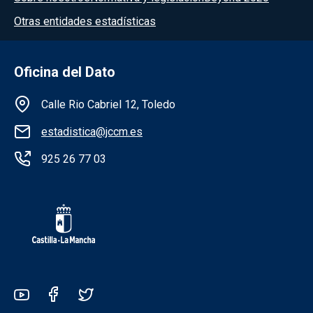
Otras entidades estadísticas
Oficina del Dato
Información de la institución
Calle Rio Cabriel 12, Toledo
estadistica@jccm.es
925 26 77 03
Redes sociales JCCM