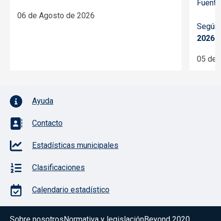
Fuente
06 de Agosto de 2026
Según 
2026
d
05 de 
Pie de página con iconos
Ayuda
Contacto
Estadísticas municipales
Clasificaciones
Calendario estadístico
Menú del pie
Sobre nosotros
Normativa y legislación
Beyond 2020