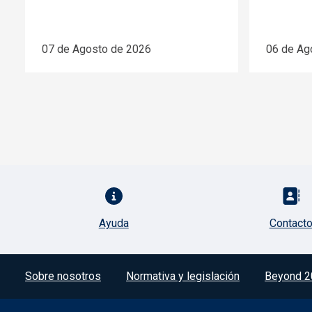
07 de Agosto de 2026
06 de Ag
Pie de página con iconos
Ayuda
Contact
Menú del pie
Sobre nosotros
Normativa y legislación
Beyond 2