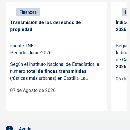
Finanzas
In
Transmisión de los derechos de
Índice
propiedad
2026
Fuente: INE
Según e
Periodo: Junio-2026
Índice
de Cas
Según el Instituto Nacional de Estadística, el
2026
ha
número
total de fincas transmitidas
(rústicas más urbanas) en Castilla-La...
06 de 
07 de Agosto de 2026
Pie de página con iconos
Ayuda