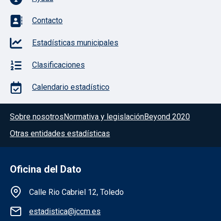
Contacto
Estadísticas municipales
Clasificaciones
Calendario estadístico
Menú del pie
Sobre nosotros
Normativa y legislación
Beyond 2020
Otras entidades estadísticas
Oficina del Dato
Información de la institución
Calle Rio Cabriel 12, Toledo
estadistica@jccm.es