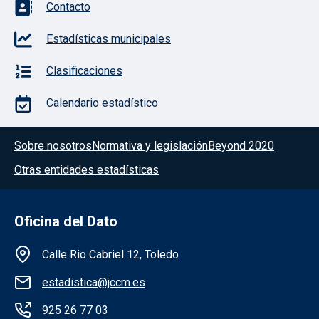
Contacto
Estadísticas municipales
Clasificaciones
Calendario estadístico
Menú del pie
Sobre nosotros
Normativa y legislación
Beyond 2020
Otras entidades estadísticas
Oficina del Dato
Información de la institución
Calle Rio Cabriel 12, Toledo
estadistica@jccm.es
925 26 77 03