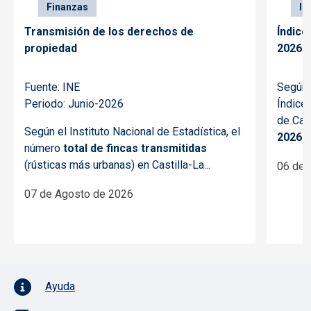
Finanzas
In
Transmisión de los derechos de
Índice
propiedad
2026
Fuente: INE
Según e
Periodo: Junio-2026
Índice
de Cas
Según el Instituto Nacional de Estadística, el
2026
ha
número
total de fincas transmitidas
(rústicas más urbanas) en Castilla-La...
06 de 
07 de Agosto de 2026
Pie de página con iconos
Ayuda