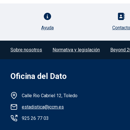
Pie de página con iconos
Ayuda
Contact
Menú del pie
Sobre nosotros
Normativa y legislación
Beyond 2
Oficina del Dato
Información de la institución
Calle Rio Cabriel 12, Toledo
estadistica@jccm.es
925 26 77 03