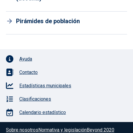
Pirámides de población
Pie de página con iconos
Ayuda
Contacto
Estadísticas municipales
Clasificaciones
Calendario estadístico
Menú del pie
Sobre nosotros
Normativa y legislación
Beyond 2020