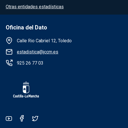
Otras entidades estadísticas
Oficina del Dato
Información de la institución
Calle Rio Cabriel 12, Toledo
estadistica@jccm.es
925 26 77 03
Redes sociales JCCM