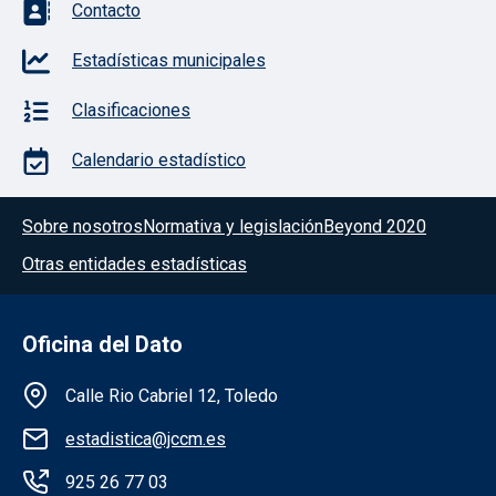
Contacto
Estadísticas municipales
Clasificaciones
Calendario estadístico
Menú del pie
Sobre nosotros
Normativa y legislación
Beyond 2020
Otras entidades estadísticas
Oficina del Dato
Información de la institución
Calle Rio Cabriel 12, Toledo
estadistica@jccm.es
925 26 77 03