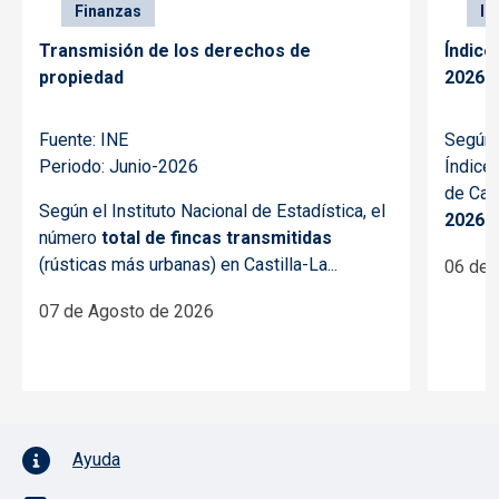
Finanzas
In
Transmisión de los derechos de
Índice
propiedad
2026
Fuente: INE
Según e
Periodo: Junio-2026
Índice
de Cas
Según el Instituto Nacional de Estadística, el
2026
ha
número
total de fincas transmitidas
(rústicas más urbanas) en Castilla-La...
06 de 
07 de Agosto de 2026
Pie de página con iconos
Ayuda