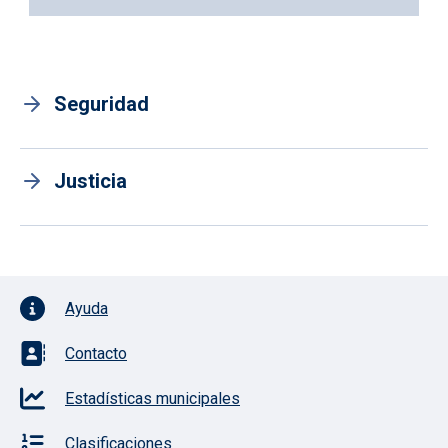
Seguridad
Justicia
Pie de página con iconos
Ayuda
Contacto
Estadísticas municipales
Clasificaciones