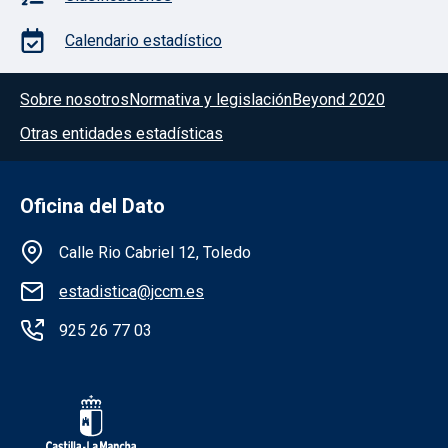
Calendario estadístico
Menú del pie
Sobre nosotros
Normativa y legislación
Beyond 2020
Otras entidades estadísticas
Oficina del Dato
Información de la institución
Calle Rio Cabriel 12, Toledo
estadistica@jccm.es
925 26 77 03